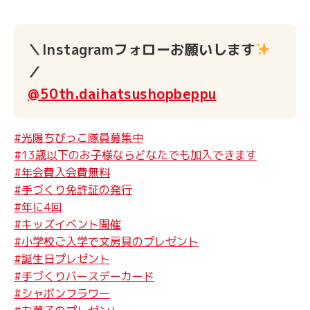
＼Instagramフォローお願いします
／
@50th.daihatsushopbeppu
#光陽ちびっこ隊員募集中
#13歳以下のお子様ならどなたでも加入できます
#年会費入会費無料
#手づくり免許証の発行
#年に4回
#キッズイベント開催
#小学校ご入学で文房具のプレゼント
#誕生日プレゼント
#手づくりバースデーカード
#シャボンフラワー