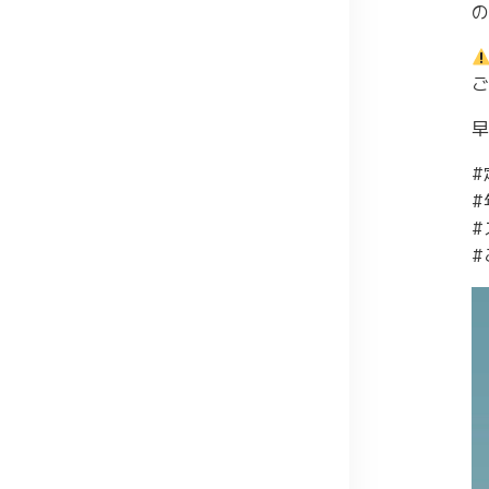
の
ご
早
#
#
#
#