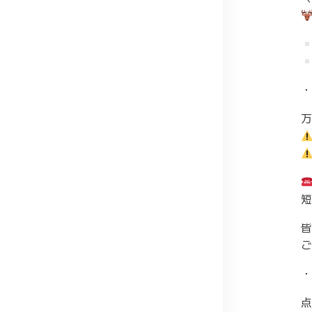
・
万
短
皆
ご
・
点