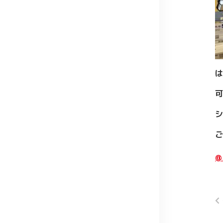
は
シ
ご
@