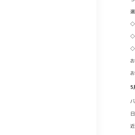
選
◇
◇
◇
お
お
5
バ
日
近