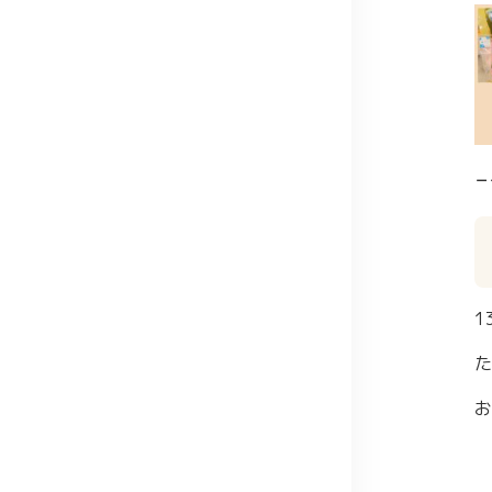
－
1
た
お